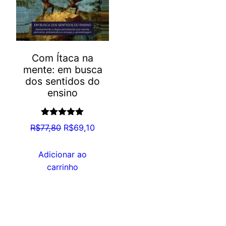
Com Ítaca na
mente: em busca
dos sentidos do
ensino
Avaliação
O
O
R$
77,80
R$
69,10
5.00
de 5
preço
preço
original
atual
Adicionar ao
era:
é:
carrinho
R$77,80.
R$69,10.