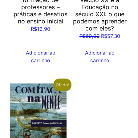
formação de
século XX e a
professores –
Educação no
práticas e desafios
século XXI: o que
no ensino inicial
podemos aprender
com eles?
R$
12,90
O
O
R$
69,90
R$
57,30
preço
preço
original
atual
Adicionar ao
Adicionar ao
era:
é:
carrinho
carrinho
R$69,90.
R$57,30
Oferta!