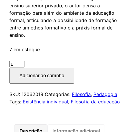
ensino superior privado, o autor pensa a
formação para além do ambiente da educação
formal, articulando a possibilidade de formação
entre um ethos formativo e a práxis formal de
ensino.
7 em estoque
Sentidos:
por
Adicionar ao carrinho
um
mundo
justo
SKU:
12062019
Categorias:
Filosofia
,
Pedagogia
e
Tags:
Existência individual
,
Filosofia da educação
perfeito
quantidade
Descrição
Informação adicional