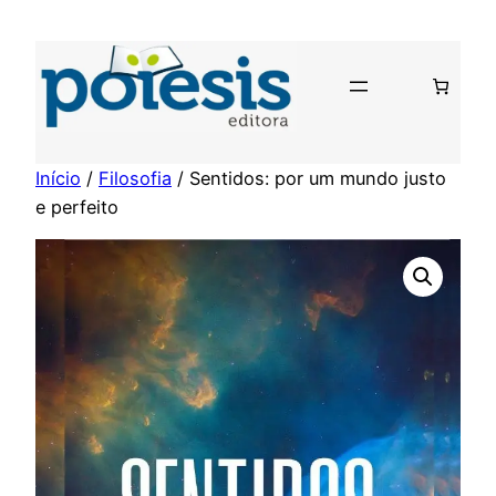
Pular
para
o
conteúdo
Início
/
Filosofia
/ Sentidos: por um mundo justo
e perfeito