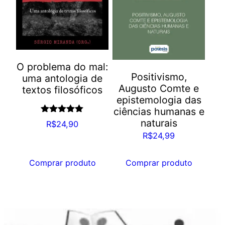
O problema do mal:
Positivismo,
uma antologia de
Augusto Comte e
textos filosóficos
epistemologia das
ciências humanas e
Avaliação
naturais
R$
24,90
5.00
de 5
R$
24,99
Comprar produto
Comprar produto