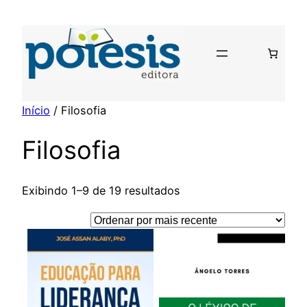
Pular
para
o
conteúdo
Início
/ Filosofia
Filosofia
Classificado
Exibindo 1–9 de 19 resultados
por
mais
recente