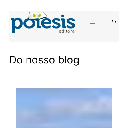
Pular
para
o
conteúdo
Do nosso blog