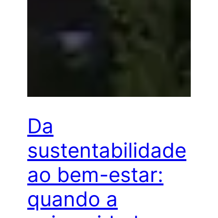
Da
sustentabilidade
ao bem-estar:
quando a