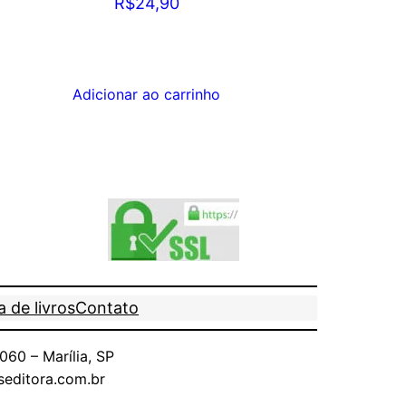
R$
24,90
eço
al
Adicionar ao carrinho
9,10.
 de livros
Contato
60 – Marília, SP
seditora.com.br