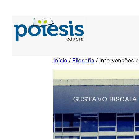
Pular
para
o
conteúdo
Início
/
Filosofia
/ Intervenções po