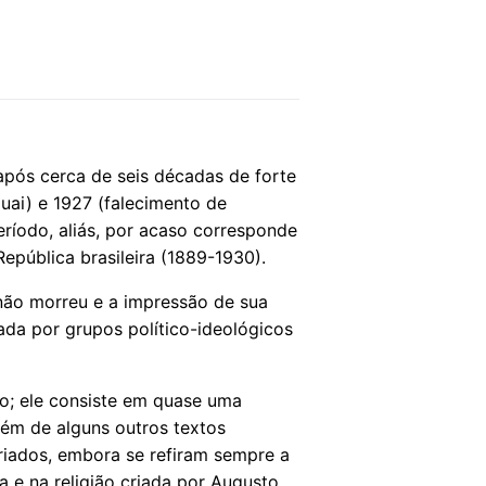
após cerca de seis décadas de forte
guai) e 1927 (falecimento de
eríodo, aliás, por acaso corresponde
epública brasileira (1889-1930).
 não morreu e a impressão de sua
iada por grupos político-ideológicos
o; ele consiste em quase uma
além de alguns outros textos
riados, embora se refiram sempre a
ca e na religião criada por Augusto