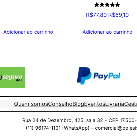
Avaliação
O
O
R$
77,80
R$
69,10
5.00
de 5
preço
pr
original
atu
Adicionar ao carrinho
Adicionar ao carrinho
era:
é:
R$77,80.
R$6
Quem somos
Conselho
Blog
Eventos
Livraria
Cesta
Rua 24 de Dezembro, 425, sala 32 – CEP 17.500-0
(11) 96174-1101 (WhatsApp) – comercial@poiesi