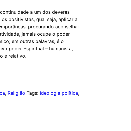
á continuidade a um dos deveres
s positivistas, qual seja, aplicar a
temporâneas, procurando aconselhar
atividade, jamais ocupe o poder
ico; em outras palavras, é o
ovo poder Espiritual – humanista,
co e relativo.
ica
,
Religião
Tags:
Ideologia política
,