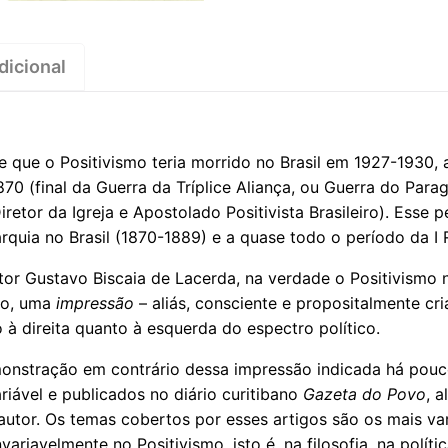
dicional
 que o Positivismo teria morrido no Brasil em 1927-1930, 
70 (final da Guerra da Tríplice Aliança, ou Guerra do Para
etor da Igreja e Apostolado Positivista Brasileiro). Esse p
quia no Brasil (1870-1889) e a quase todo o período da I R
tor Gustavo Biscaia de Lacerda, na verdade o Positivismo
so, uma
impressão
– aliás, consciente e propositalmente cr
o à direita quanto à esquerda do espectro político.
monstração em contrário dessa impressão indicada há pouc
riável e publicados no diário curitibano
Gazeta do Povo
, 
autor. Os temas cobertos por esses artigos são os mais va
ariavelmente no Positivismo, isto é, na filosofia, na políti