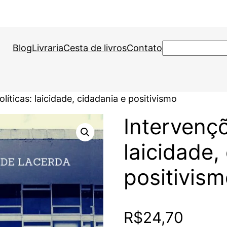
Pesquisar
Blog
Livraria
Cesta de livros
Contato
líticas: laicidade, cidadania e positivismo
Intervençõ
laicidade,
positivis
R$
24,70