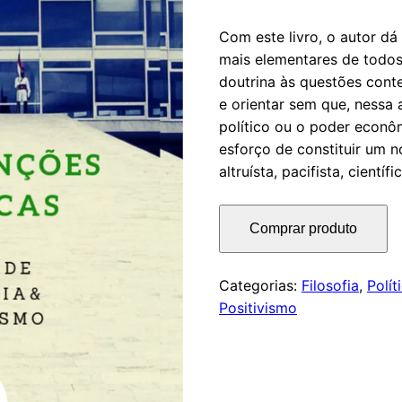
Com este livro, o autor d
mais elementares de todos o
doutrina às questões con
e orientar sem que, nessa 
político ou o poder econôm
esforço de constituir um n
altruísta, pacifista, científi
Comprar produto
Categorias:
Filosofia
,
Polít
Positivismo