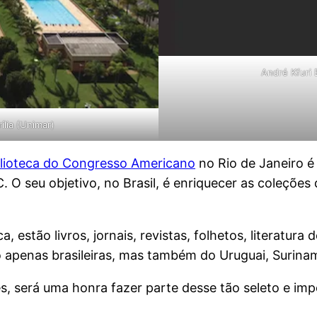
André Kfuri 
lia (Unimar)
iblioteca do Congresso Americano
no Rio de Janeiro é
. O seu objetivo, no Brasil, é enriquecer as coleçõe
a, estão livros, jornais, revistas, folhetos, literat
ão apenas brasileiras, mas também do Uruguai, Surina
s, será uma honra fazer parte desse tão seleto e imp