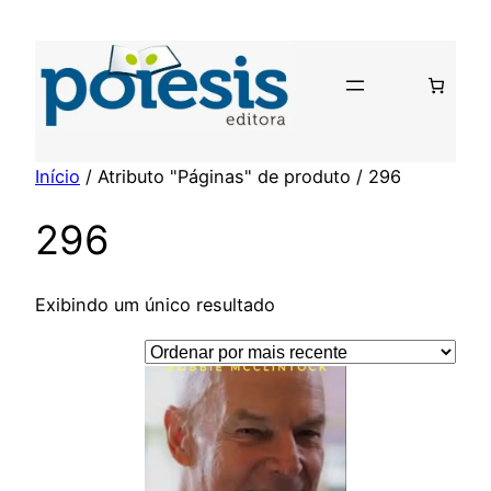
Pular
para
o
conteúdo
Início
/ Atributo "Páginas" de produto / 296
296
Exibindo um único resultado