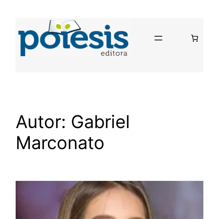
Pular
para
o
conteúdo
Autor:
Gabriel
Marconato