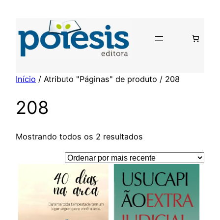
Pular
para
o
conteúdo
Início
/ Atributo "Páginas" de produto / 208
208
Classificado
Mostrando todos os 2 resultados
por
mais
recente