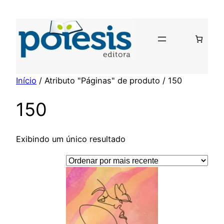
Pular
para
o
conteúdo
Início
/ Atributo "Páginas" de produto / 150
150
Exibindo um único resultado