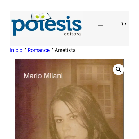
Pular
para
o
conteúdo
Início
/
Romance
/ Ametista