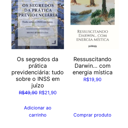
Os segredos da
Ressuscitando
prática
Darwin… com
previdenciária: tudo
energia mística
sobre o INSS em
R$
19,90
juízo
O
O
R$
49,90
R$
21,90
preço
preço
original
atual
Adicionar ao
era:
é:
carrinho
Comprar produto
R$49,90.
R$21,90.