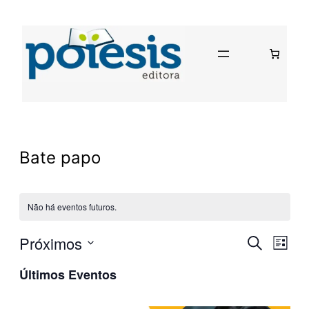
Bate papo
Não há eventos futuros.
Pesq
Próximos
Na
Procurar
Lista
eventos
Selecione
Últimos Eventos
e
do
a
data.