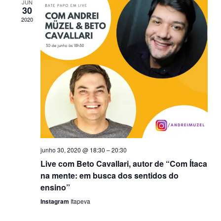
nav
vi
JUN
30
2020
de
Ev
visu
de
Even
junho 30, 2020 @ 18:30
–
20:30
Live com Beto Cavallari, autor de “Com Ítaca
na mente: em busca dos sentidos do
ensino”
Instagram
Itapeva