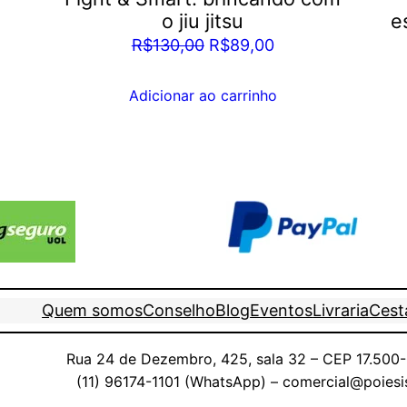
o jiu jitsu
e
O
O
R$
130,00
R$
89,00
o
preço
preço
l
original
atual
Adicionar ao carrinho
era:
é:
9,00.
R$130,00.
R$89,00.
Quem somos
Conselho
Blog
Eventos
Livraria
Cesta
Rua 24 de Dezembro, 425, sala 32 – CEP 17.500-0
(11) 96174-1101 (WhatsApp) – comercial@poiesi