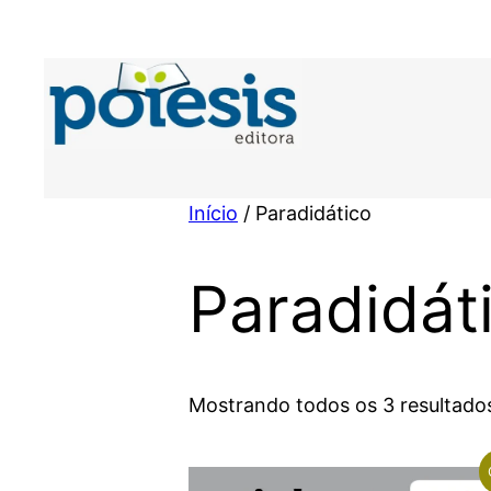
Pular
para
o
conteúdo
Início
/ Paradidático
Paradidát
Mostrando todos os 3 resultado