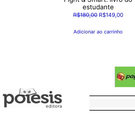
estudante
O
O
R$
180,00
R$
149,00
preço
preç
original
atua
Adicionar ao carrinho
era:
é:
R$180,00.
R$14