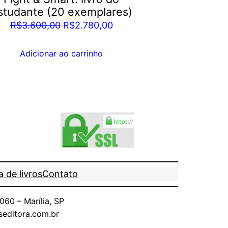
studante (20 exemplares)
O
O
R$
3.600,00
R$
2.780,00
preço
preço
original
atual
Adicionar ao carrinho
era:
é:
R$3.600,00.
R$2.780,00.
 de livros
Contato
60 – Marília, SP
seditora.com.br